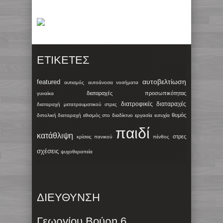
ΕΤΙΚΈΤΕΣ
αυτοβελτίωση
featured
αυτισμός
αυτοάνοσα νοσήματα
διαταραχές προσωπικότητας
γυναίκα
διατροφικές διαταραχές
διαταραχή μετατραυματικού στρες
θυμός
διπολική διαταραχή
εθισμός στο διαδίκτυο
εργασία
ευτυχία
παιδί
κατάθλιψη
στρες
κρίσεις πανικού
πένθος
σχέσεις
ψυχοθεραπεία
ΔΙΕΥΘΥΝΣΗ
Γεωργίου Βούρη 6