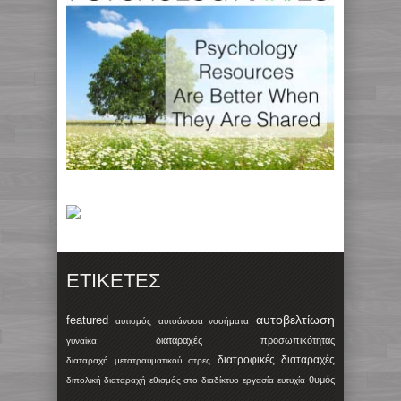
ΕΤΙΚΈΤΕΣ
αυτοβελτίωση
featured
αυτισμός
αυτοάνοσα νοσήματα
διαταραχές προσωπικότητας
γυναίκα
διατροφικές διαταραχές
διαταραχή μετατραυματικού στρες
θυμός
διπολική διαταραχή
εθισμός στο διαδίκτυο
εργασία
ευτυχία