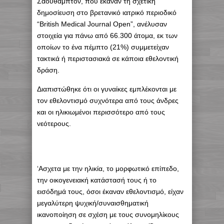
Σαουθάμπτον, που έκαναν τη σχετική
δημοσίευση στο βρετανικό ιατρικό περιοδικό
“British Medical Journal Open”, ανέλυσαν
στοιχεία για πάνω από 66.300 άτομα, εκ των
οποίων το ένα πέμπτο (21%) συμμετείχαν
τακτικά ή περιστασιακά σε κάποια εθελοντική
δράση.
Διαπιστώθηκε ότι οι γυναίκες εμπλέκονται με
τον εθελοντισμό συχνότερα από τους άνδρες
και οι ηλικιωμένοι περισσότερο από τους
νεότερους.
‘Ασχετα με την ηλικία, το μορφωτικό επίπεδο,
την οικογενειακή κατάστασή τους ή το
εισόδημά τους, όσοι έκαναν εθελοντισμό, είχαν
μεγαλύτερη ψυχική/συναισθηματική
ικανοποίηση σε σχέση με τους συνομηλίκους