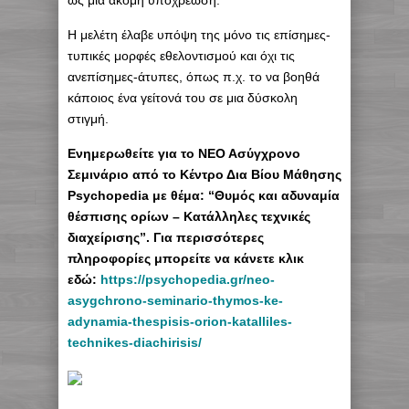
ως μια ακόμη υποχρέωση.
Η μελέτη έλαβε υπόψη της μόνο τις επίσημες-
τυπικές μορφές εθελοντισμού και όχι τις
ανεπίσημες-άτυπες, όπως π.χ. το να βοηθά
κάποιος ένα γείτονά του σε μια δύσκολη
στιγμή.
Eνημερωθείτε για το ΝΕΟ Ασύγχρονο
Σεμινάριο από το Κέντρο Δια Βίου Μάθησης
Psychopedia με θέμα: “Θυμός και αδυναμία
θέσπισης ορίων – Κατάλληλες τεχνικές
διαχείρισης”. Για περισσότερες
πληροφορίες μπορείτε να κάνετε κλικ
εδώ:
https://psychopedia.gr/neo-
asygchrono-seminario-thymos-ke-
adynamia-thespisis-orion-katalliles-
technikes-diachirisis/