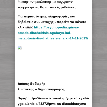
άμεσης αντιμετώπισης με σύγχρονες
εφαρμοσμένες θεραπευτικές μεθόδους.
Για περισσότερες πληροφορίες και
δηλώσεις συμμετοχής μπορείτε να κάνετε
κλικ εδώ:
https://psychopedia.gr/nea-
omada-diacheirisis-agchoys-kai-
metaptosis-tis-diathesis-enarxi-14-11-2019/
Διάκος Θοδωρής
Συντάκτης – Δημοσιογράφος
Πηγή: https://www.iatronet.gr/ygeia/psyxiki-
ygeia/article/43272/pws-na-diaxeiristoyme-