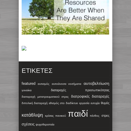
ΕΤΙΚΈΤΕΣ
αυτοβελτίωση
featured
αυτισμός
αυτοάνοσα νοσήματα
διαταραχές προσωπικότητας
γυναίκα
διατροφικές διαταραχές
διαταραχή μετατραυματικού στρες
θυμός
διπολική διαταραχή
εθισμός στο διαδίκτυο
εργασία
ευτυχία
παιδί
κατάθλιψη
στρες
κρίσεις πανικού
πένθος
σχέσεις
ψυχοθεραπεία