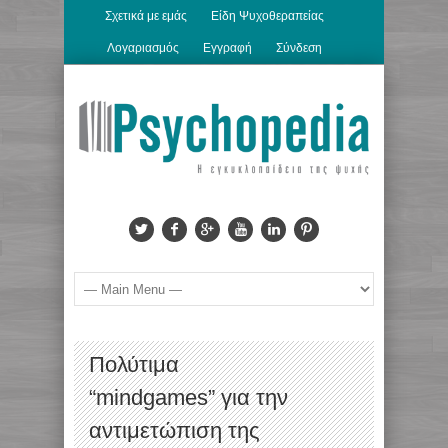
Σχετικά με εμάς
Είδη Ψυχοθεραπείας
Λογαριασμός
Εγγραφή
Σύνδεση
Πολύτιμα
“mindgames” για την
αντιμετώπιση της