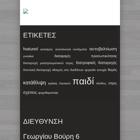
ΕΤΙΚΈΤΕΣ
αυτοβελτίωση
featured
αυτισμός
αυτοάνοσα νοσήματα
διαταραχές προσωπικότητας
γυναίκα
διατροφικές διαταραχές
διαταραχή μετατραυματικού στρες
θυμός
διπολική διαταραχή
εθισμός στο διαδίκτυο
εργασία
ευτυχία
παιδί
κατάθλιψη
στρες
κρίσεις πανικού
πένθος
σχέσεις
ψυχοθεραπεία
ΔΙΕΥΘΥΝΣΗ
Γεωργίου Βούρη 6