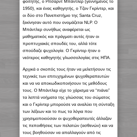
φοιτητής, ο Ρίτσαρντ Μπάντλερ (γεννημένος το
1950), και ένας καθηγητής, ο Τζον Γκρίντερ, και
οι δύο στο Πανεπιστήμιο της Santa Cruz,
ξεκίνησαν αυτό που ονομάζεται NLP. Ο
Μπάντλερ συνήθως αναφέρεται ως
μαθηματικός και πράγματι αυτές ήταν οι
προπτυχιακές σπουδές του, αλλά τότε
σπούδαζε ψυχολογία. Ο Γκρίντερ ήταν ο
νεότερος καθηγητής γλωσσολογίας στις ΗΠΑ.
Αρχικά ο σκοπός τους ήταν να μελετήσουν τις
τεχνικές των επιτυχημένων ψυχοθεραπευτών
και να να αποκωδικοποιήσουν τις μεθόδους
τους. Ο Μπάντλερ είχε το χάρισμα να “πιάνει”
τα λεπτά νοήματα της γλώσσας του σώματος
και ο Γκρίντερ μπορούσε να αναλύει τη σύνταξη
των λέξεων και το πως τα λόγια που
χρησιμοποιούσαν οι ψυχοθεραπευτές άλλαζαν
τις πεποιθήσεις των πελατών (ασθενών) και να
τους βοηθούσαν να απαλλαγούν από τις