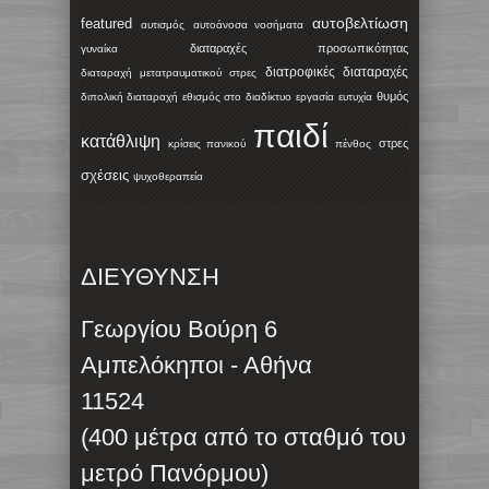
αυτοβελτίωση
featured
αυτισμός
αυτοάνοσα νοσήματα
διαταραχές προσωπικότητας
γυναίκα
διατροφικές διαταραχές
διαταραχή μετατραυματικού στρες
θυμός
διπολική διαταραχή
εθισμός στο διαδίκτυο
εργασία
ευτυχία
παιδί
κατάθλιψη
στρες
κρίσεις πανικού
πένθος
σχέσεις
ψυχοθεραπεία
ΔΙΕΥΘΥΝΣΗ
Γεωργίου Βούρη 6
Αμπελόκηποι - Αθήνα
11524
(400 μέτρα από το σταθμό του
μετρό Πανόρμου)