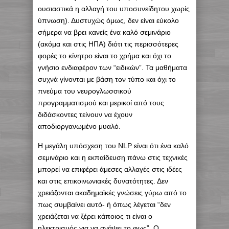
ουσιαστικά η αλλαγή του υποσυνείδητου χωρίς
ύπνωση). Δυστυχώς όμως, δεν είναι εύκολο
σήμερα να βρει κανείς ένα καλό σεμινάριο
(ακόμα και στις ΗΠΑ) διότι τις περισσότερες
φορές το κίνητρο είναι το χρήμα και όχι το
γνήσιο ενδιαφέρον των “ειδικών”. Τα μαθήματα
συχνά γίνονται με βάση τον τύπο και όχι το
πνεύμα του νευρογλωσσικού
προγραμματισμού και μερικοί από τους
διδάσκοντες τείνουν να έχουν
αποδιοργανωμένο μυαλό.
Η μεγάλη υπόσχεση του NLP είναι ότι ένα καλό
σεμινάριο και η εκπαίδευση πάνω στις τεχνικές
μπορεί να επιφέρει άμεσες αλλαγές στις ιδέες
και στις επικοινωνιακές δυνατότητες. Δεν
χρειάζονται ακαδημαϊκές γνώσεις γύρω από το
πως συμβαίνει αυτό- ή όπως λέγεται “δεν
χρειάζεται να ξέρει κάποιος τι είναι ο
ηλεκτρισμός για να ανάψει το φως”. Ο