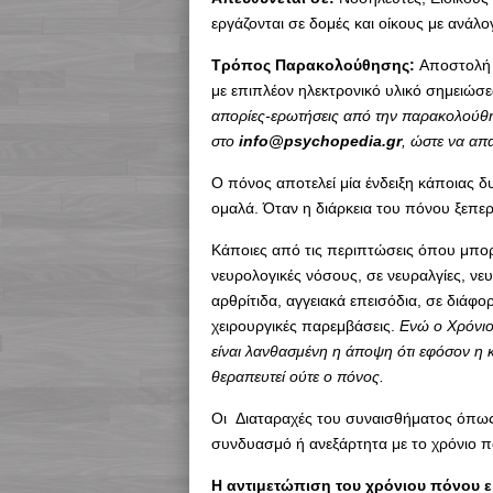
εργάζονται σε δομές και οίκους με ανάλο
Τρόπος Παρακολούθησης:
Αποστολή τ
με επιπλέον ηλεκτρονικό υλικό σημειώσ
απορίες-ερωτήσεις από την παρακολούθησ
στο
info@psychopedia.gr
, ώστε να απ
Ο πόνος αποτελεί μία ένδειξη κάποιας δυ
ομαλά. Όταν η διάρκεια του πόνου ξεπερ
Κάποιες από τις περιπτώσεις όπου μπορε
νευρολογικές νόσους, σε νευραλγίες, νε
αρθρίτιδα, αγγειακά επεισόδια, σε διά
χειρουργικές παρεμβάσεις.
Ενώ ο Χρόνιο
είναι λανθασμένη η άποψη ότι εφόσον η κ
θεραπευτεί ούτε ο πόνος.
Οι Διαταραχές του συναισθήματος όπως 
συνδυασμό ή ανεξάρτητα με το χρόνιο 
Η αντιμετώπιση του χρόνιου πόνου ε