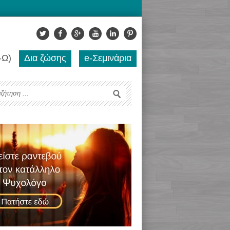
-Ω)
Δια ζώσης
e-Σεμινάρια