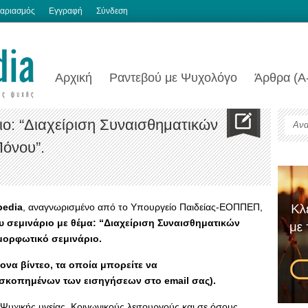
αριασμός
Εγγραφή
Σύνδεση
Αρχική
Ραντεβού με Ψυχολόγο
Άρθρα (Α
ο: “Διαχείριση Συναισθηματικών
όνου”.
pedia
, αναγνωρισμένο από το Υπουργείο Παιδείας-EOΠΠΕΠ,
 σεμινάριο με θέμα:
“Διαχείριση Συναισθηματικών
μορφωτικό σεμινάριο.
ονα βίντεο, τα οποία μπορείτε να
σκοπημένων των εισηγήσεων στο email σας).
Ψυχικής υγείας, Κοινωνικούς λειτουργούς και σε όσους