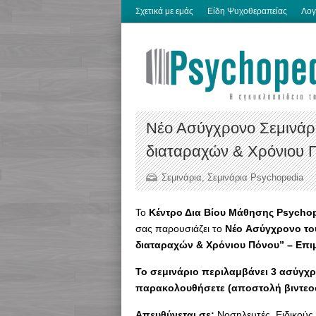
Σχετικά με εμάς
Είδη Ψυχοθεραπείας
Λογ
Νέο Ασύγχρονο Σεμινάρι
διαταραχών & Χρόνιου Π
Σεμινάρια
,
Σεμινάρια Psychopedia
To
Κέντρο Δια Βίου Μάθησης Psycho
σας παρουσιάζει το
Νέο Ασύγχρονο του
διαταραχών & Χρόνιου Πόνου” – Επι
Το σεμινάριο περιλαμβάνει 3 ασύγχρ
παρακολουθήσετε (αποστολή βιντεο
Απευθύνεται σε:
Νοσηλευτές, Ειδικούς 