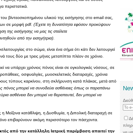
γα περιστατικά.
ου βίντεοσκοπημένου υλικού της εισήγησης στο email σας,
εων σε μορφή pdf.
(Έχετε τη δυνατότητα εφόσον προκύψουν
η της εισήγησης να μας τις στείλετε
αντηθούν από την εισηγήτρια).
σλειτουργίας στο σώμα, είναι ένα σήμα ότι κάτι δεν λειτουργεί
νά τους δύο με τρεις μήνες μεταπίπτει πλέον σε χρόνιο.
ί να υπάρχει χρόνιος πόνος είναι σε ογκολογικές νόσους, σε
υροπάθειες, οσφυαλγίες, μυοσκελετικές διαταραχές, χρόνια
φορους τύπους καρκίνου, στη σκλήρυνση κατά πλάκας, μετά από
New
ς πόνος μπορεί να συνοδεύει ασθένειες όπως οι παραπάνω
ύρια ασθένεια δεν μπορεί να θεραπευτεί, δεν μπορεί να
Διεύ
η Μείζονα κατάθλιψη, η Δυσθυμία, η Διπολική διαταραχή σε
Δέ
πόνο επιβαρύνουν ακόμη περισσότερο τον πάσχοντα.
πληρ
κτός από την κατάλληλη Ιατρική παρέμβαση απαιτεί την
να μ