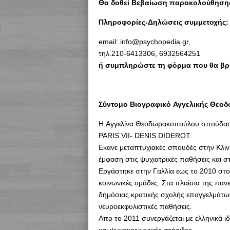
Θα δοθεί Βεβαίωση παρακολούθησης 
Πληροφορίες-Δηλώσεις συμμετοχής:
email: info@psychopedia.gr,
τηλ.210-6413306, 6932564251
ή συμπληρώστε τη φόρμα που θα βρ
Σύντομο Βιογραφικό Αγγελικής Θεο
H Αγγελίνα Θεοδωρακοπούλου σπούδασε
PARIS VII- DENIS DIDEROT.
Eκανε μεταπτυχιακές σπουδές στην Κλιν
έμφαση στις ψυχιατρικές παθήσεις και σ
Εργάστηκε στην Γαλλία εως το 2010 στον
κοινωνικές ομάδες. Στα πλαίσια της παν
δημόσιας κρατικής σχολής επαγγελμάτων υ
νευροεκφυλιστικές παθήσεις.
Απο το 2011 συνεργάζεται με ελληνικά ι
και ψυχοκοινωνικής στήριξης.