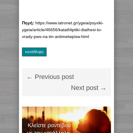
Πηγή:
https://www.iatronet.gr/ygeia/psyxiki-
ygeia/article/46656/katathliptiki-diathesi-to-
vrady-pws-na-tin-antimetwpisw.html
κατάθλιψη
← Previous post
Next post →