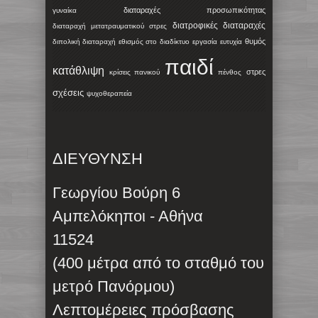
διαταραχές προσωπικότητας
γυναίκα
διατροφικές διαταραχές
διαταραχή μετατραυματικού στρες
θυμός
διπολική διαταραχή
εθισμός στο διαδίκτυο
εργασία
ευτυχία
παιδί
κατάθλιψη
στρες
κρίσεις πανικού
πένθος
σχέσεις
ψυχοθεραπεία
ΔΙΕΥΘΥΝΣΗ
Γεωργίου Βούρη 6
Αμπελόκηποι - Αθήνα
11524
(400 μέτρα από το σταθμό του
μετρό Πανόρμου)
Λεπτομέρειες πρόσβασης