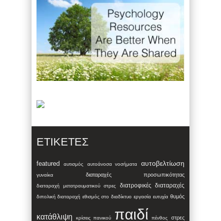
ΕΤΙΚΈΤΕΣ
αυτοβελτίωση
featured
αυτισμός
αυτοάνοσα νοσήματα
διαταραχές προσωπικότητας
γυναίκα
διατροφικές διαταραχές
διαταραχή μετατραυματικού στρες
θυμός
διπολική διαταραχή
εθισμός στο διαδίκτυο
εργασία
ευτυχία
παιδί
κατάθλιψη
στρες
κρίσεις πανικού
πένθος