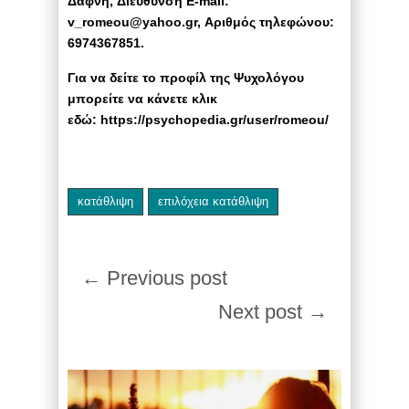
Δάφνη, Διεύθυνση E-mail:
v_romeou@yahoo.gr, Αριθμός τηλεφώνου:
6974367851.
Για να δείτε το προφίλ της Ψυχολόγου
μπορείτε να κάνετε κλικ
εδώ: https://psychopedia.gr/user/romeou/
κατάθλιψη
επιλόχεια κατάθλιψη
← Previous post
Next post →