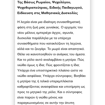
Της Βάσως Ρωμαίου, Ψυχολόγου,
Ψυχοθεραπεύτριας, Ειδικής Παιδαγωγού,
Ειδίκευση στις Μαθησιακές Δυσκολίες
Η λοχεία είναι μια ιδιαίτερη συναισθηματική
φάση στη ζωή μιας γυναίκας. Ο ερχομός του
νέου μέλους εμπεριέχει άγχος, αγωνία,
δυσκολία παράλληλα με τα υπέροχα
συναισθήματα που κατακλύζουν τη λεχώνα,
αλλά και το ζευγάρι. Το μωρό είναι απαιτητικό.
Θέλει να ικανοποιηθούν οι ανάγκες του άμεσα.
Και το ρόλο αυτό αναλαμβάνει η μητέρα. Πώς
νιώθει όμως η ίδια; Πώς φροντίζεται η ίδια;
Υπάρχει ένα υποστηρικτικό πλαίσιο ώστε να
νιώθει ασφάλεια; Υπάρχει σύντροφος; Βοηθάει
η μητέρα της ή τελικά υπερεμπλέκεται
καθρεφτίζοντας ανασφάλεια και υποτίμηση ως
προς το μητρικό της ρόλο; Και ο σύντροφος
είναι παρών ή νιώθει μόνος και
παραγκωνισμένος σε αυτήν την άτυπη