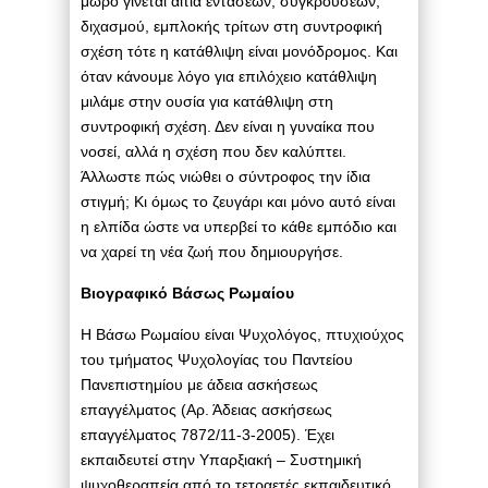
μωρό γίνεται αιτία εντάσεων, συγκρούσεων,
διχασμού, εμπλοκής τρίτων στη συντροφική
σχέση τότε η κατάθλιψη είναι μονόδρομος. Και
όταν κάνουμε λόγο για επιλόχειο κατάθλιψη
μιλάμε στην ουσία για κατάθλιψη στη
συντροφική σχέση. Δεν είναι η γυναίκα που
νοσεί, αλλά η σχέση που δεν καλύπτει.
Άλλωστε πώς νιώθει ο σύντροφος την ίδια
στιγμή; Κι όμως το ζευγάρι και μόνο αυτό είναι
η ελπίδα ώστε να υπερβεί το κάθε εμπόδιο και
να χαρεί τη νέα ζωή που δημιουργήσε.
Βιογραφικό Βάσως Ρωμαίου
Η Βάσω Ρωμαίου είναι Ψυχολόγος, πτυχιούχος
του τμήματος Ψυχολογίας του Παντείου
Πανεπιστημίου με άδεια ασκήσεως
επαγγέλματος (Αρ. Άδειας ασκήσεως
επαγγέλματος 7872/11-3-2005). Έχει
εκπαιδευτεί στην Υπαρξιακή – Συστημική
ψυχοθεραπεία από το τετραετές εκπαιδευτικό