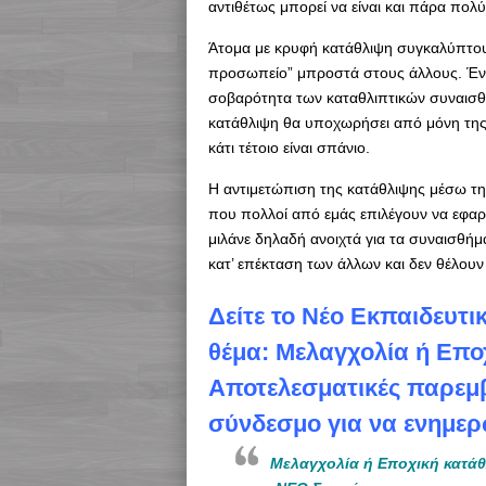
αντιθέτως μπορεί να είναι και πάρα πολύ
Άτομα με κρυφή κατάθλιψη συγκαλύπτου
προσωπείο” μπροστά στους άλλους. Ένα 
σοβαρότητα των καταθλιπτικών συναισθημ
κατάθλιψη θα υποχωρήσει από μόνη της. 
κάτι τέτοιο είναι σπάνιο.
Η αντιμετώπιση της κατάθλιψης μέσω τ
που πολλοί από εμάς επιλέγουν να εφαρμ
μιλάνε δηλαδή ανοιχτά για τα συναισθήμ
κατ’ επέκταση των άλλων και δεν θέλου
Δείτε το Νέο Εκπαιδευτι
θέμα: Μελαγχολία ή Επο
Αποτελεσματικές παρεμ
σύνδεσμο για να ενημερ
Μελαγχολία ή Εποχική κατάθ