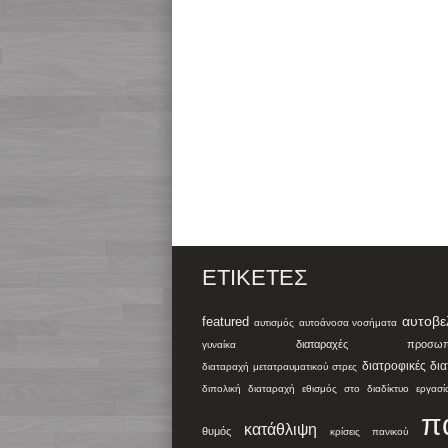
ΕΤΙΚΈΤΕΣ
αυτοβε
featured
αυτισμός
αυτοάνοσα νοσήματα
διαταραχές προσωπικ
γυναίκα
διατροφικές δι
διαταραχή μετατραυματικού στρες
διπολική διαταραχή
εθισμός στο διαδίκτυο
εργασί
π
κατάθλιψη
θυμός
κρίσεις πανικού