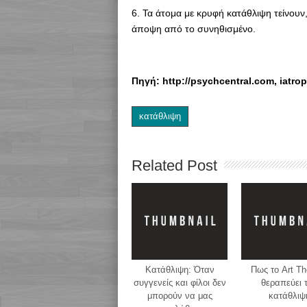
6. Τα άτομα με κρυφή κατάθλιψη τείνουν
άποψη από το συνηθισμένο.
Πηγή: http://psychcentral.com, iatrop
κατάθλιψη
Related Post
Κατάθλιψη: Όταν
Πως το Art Th
συγγενείς και φίλοι δεν
θεραπεύει 
μπορούν να μας
κατάθλιψ