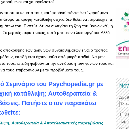
 χαρούμενοι και χαμογελαστοί.
ν τα συμπτώματά τους και “φοράνε” πάντα ένα “χαρούμενο
άτομο με κρυφή κατάθλιψη συχνά δεν θέλει να παραδεχτεί τη
άτων του. Πιστεύει ότι αν συνεχίσει τη ζωή του “κανονικά”, η
Σε μερικές περιπτώσεις, αυτό μπορεί να λειτουργήσει. Αλλά
ης απόκρυψης των αληθινών συναισθημάτων είναι ο τρόπος
όζουν, επειδή έτσι έχουν μάθει από μικρά παιδιά. Να μην
ατά τους, επειδή φοβούνται την αντίδραση των γονιών τους και
ν να τους επιβαρύνουν με τα προβλήματά τους.
κό Σεμινάριο του Psychopedia.gr με
New
χική κατάθλιψη; Αυτοθεραπεία &
Διεύ
βάσεις. Πατήστε στον παρακάτω
ωθείτε:
Δέ
πληρ
λιψη; Αυτοθεραπεία & Αποτελεσματικές παρεμβάσεις
να μ