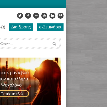
-Ω)
Δια ζώσης
e-Σεμινάρια