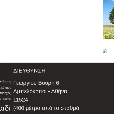
ΔΙΕΥΘΥΝΣΗ
λτίωση
Γεωργίου Βούρη 6
ότητας
Αμπελόκηποι - Αθήνα
αταραχές
11524
α
ευτυχία
αιδί
(400 μέτρα από το σταθμό