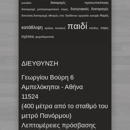
διαταραχές προσωπικότητας
γυναίκα
διατροφικές διαταραχές
διαταραχή μετατραυματικού στρες
θυμός
διπολική διαταραχή
εθισμός στο διαδίκτυο
εργασία
ευτυχία
παιδί
κατάθλιψη
στρες
κρίσεις πανικού
πένθος
σχέσεις
ψυχοθεραπεία
ΔΙΕΥΘΥΝΣΗ
Γεωργίου Βούρη 6
Αμπελόκηποι - Αθήνα
11524
(400 μέτρα από το σταθμό του
μετρό Πανόρμου)
Λεπτομέρειες πρόσβασης