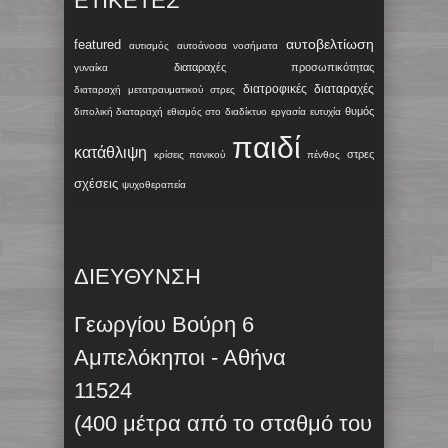
ΕΤΙΚΈΤΕΣ
αυτοβελτίωση
featured
αυτισμός
αυτοάνοσα νοσήματα
διαταραχές προσωπικότητας
γυναίκα
διατροφικές διαταραχές
διαταραχή μετατραυματικού στρες
θυμός
διπολική διαταραχή
εθισμός στο διαδίκτυο
εργασία
ευτυχία
παιδί
κατάθλιψη
στρες
κρίσεις πανικού
πένθος
σχέσεις
ψυχοθεραπεία
ΔΙΕΥΘΥΝΣΗ
Γεωργίου Βούρη 6
Αμπελόκηποι - Αθήνα
11524
(400 μέτρα από το σταθμό του