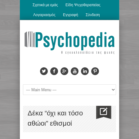
Σχετικά με εμάς
Είδη Ψυχοθεραπείας
Λογαριασμός
Εγγραφή
Σύνδεση
Δέκα “όχι και τόσο
αθώοι” εθισμοί