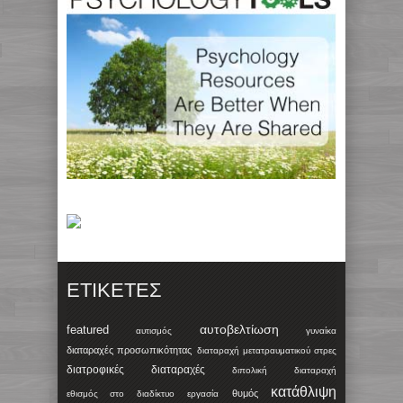
ΕΤΙΚΈΤΕΣ
αυτοβελτίωση
featured
αυτισμός
γυναίκα
διαταραχές προσωπικότητας
διαταραχή μετατραυματικού στρες
διατροφικές διαταραχές
διπολική διαταραχή
κατάθλιψη
θυμός
εθισμός στο διαδίκτυο
εργασία