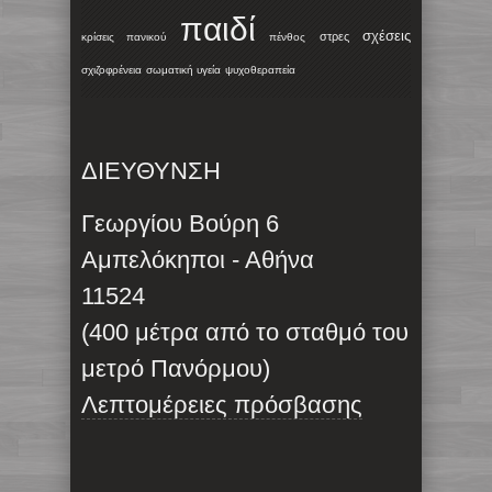
παιδί
σχέσεις
στρες
κρίσεις πανικού
πένθος
σχιζοφρένεια
σωματική υγεία
ψυχοθεραπεία
ΔΙΕΥΘΥΝΣΗ
Γεωργίου Βούρη 6
Αμπελόκηποι - Αθήνα
11524
(400 μέτρα από το σταθμό του
μετρό Πανόρμου)
Λεπτομέρειες πρόσβασης