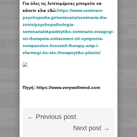
Για όλες τις λεπτομέρειες μπορείτε να
κάνετε κλικ εδώ:
https://www.seminars-
psychopedia.gr/seminaria/seminaria-dia-
zosis/psychopathologia-
seminaria/ekpaideytiko-seminario-eisagogi-
sti-therapeia-estiasmeni-sti-symponia-
compassion-focused-therapy-amp-i-
efarmogi-tis-sto-therapeytiko-plaisio/
Πηγή: https://www.verywellmind.com
← Previous post
Next post →