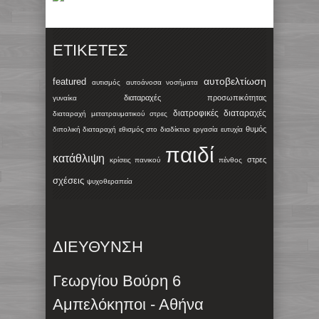
ΕΤΙΚΈΤΕΣ
αυτοβελτίωση
featured
αυτισμός
αυτοάνοσα νοσήματα
διαταραχές προσωπικότητας
γυναίκα
διατροφικές διαταραχές
διαταραχή μετατραυματικού στρες
θυμός
διπολική διαταραχή
εθισμός στο διαδίκτυο
εργασία
ευτυχία
παιδί
κατάθλιψη
στρες
κρίσεις πανικού
πένθος
σχέσεις
ψυχοθεραπεία
ΔΙΕΥΘΥΝΣΗ
Γεωργίου Βούρη 6
Αμπελόκηποι - Αθήνα