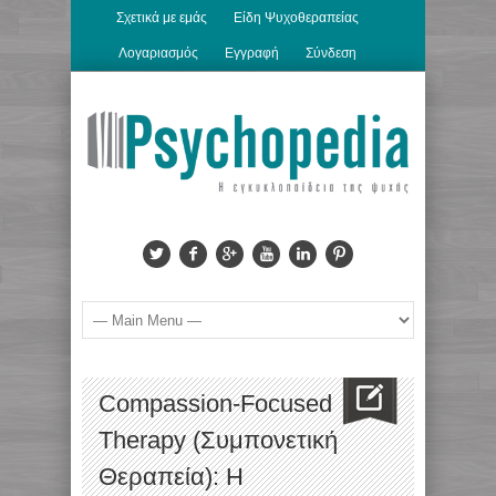
Σχετικά με εμάς
Είδη Ψυχοθεραπείας
Λογαριασμός
Εγγραφή
Σύνδεση
Compassion-Focused
Therapy (Συμπονετική
Θεραπεία): H