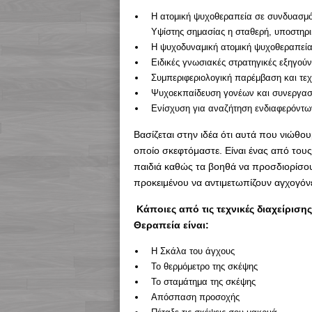
Η ατομική ψυχοθεραπεία σε συνδυασμό
Υψίστης σημασίας η σταθερή, υποστηρι
Η ψυχοδυναμική ατομική ψυχοθεραπεία β
Ειδικές γνωσιακές στρατηγικές εξηγούν
Συμπεριφεριολογική παρέμβαση και τεχν
Ψυχοεκπαίδευση γονέων και συνεργασί
Ενίσχυση για αναζήτηση ενδιαφερόντων
Βασίζεται στην ιδέα ότι αυτά που νιώθο
οποίο σκεφτόμαστε. Είναι ένας από του
παιδιά καθώς τα βοηθά να προσδιορίσου
προκειμένου να αντιμετωπίζουν αγχογόν
Κάποιες από τις τεχνικές διαχείρισ
Θεραπεία είναι:
Η Σκάλα του άγχους
Το θερμόμετρο της σκέψης
Το σταμάτημα της σκέψης
Απόσπαση προσοχής