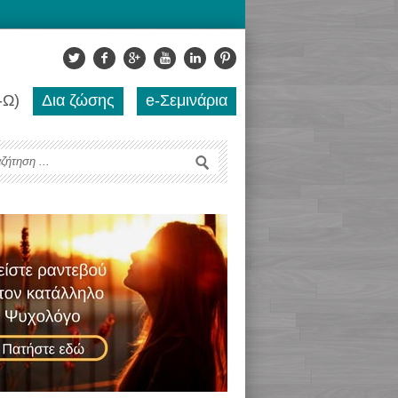
-Ω)
Δια ζώσης
e-Σεμινάρια