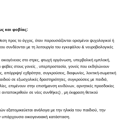
υς και φοβίας:
θεση προς το άγχος, όταν παρουσιάζονται ορισμένοι ψυχολογικοί ή
υ συνδέονται με τη λειτουργία του εγκεφάλου & νευροβιολογικές
ς οικογένειας στο στρες, φτωχή οργάνωση, υπερβολική εμπλοκή,
ι φοβίες στους γονείς , υπερπροστασία, γονείς που εκδηλώνουν
ς, απόρριψη/ εχθρότητα, συγκρούσεις, διαφωνίες, λεκτική-σωματική
παιδιού σε εξωσχολικές δραστηριότητες, συγκρούσεις με παιδιά,
ίες, επιμένουν στην επισήμανση κινδύνων, αρνητικές προσδοκίες
α ανταποκριθούν σε νέες συνθήκες) , μη έκφραση θετικού
ν εξατομικεύεται ανάλογα με την ηλικία του παιδιού, την
ν υπάρχουσα οικογενειακή κατάσταση.