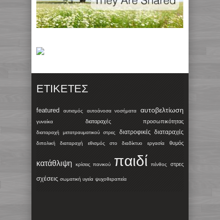
ΕΤΙΚΈΤΕΣ
αυτοβελτίωση
featured
αυτισμός
αυτοάνοσα νοσήματα
διαταραχές προσωπικότητας
γυναίκα
διατροφικές διαταραχές
διαταραχή μετατραυματικού στρες
θυμός
διπολική διαταραχή
εθισμός στο διαδίκτυο
εργασία
παιδί
κατάθλιψη
στρες
κρίσεις πανικού
πένθος
σχέσεις
σωματική υγεία
ψυχοθεραπεία