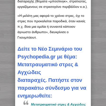
διαταραχής (θύματα «μπούλινγκ», στρατιώτες,
εργαζόμενους σε στρεσογόνο περιβάλλον κ.α.).
«Η μελέτη μας αφορά το χρόνιο στρες, όχι το
στρες που προκαλείται παροδικά, όταν κανείς
π.χ. δίνει μια ομιλία ή συναντά κάποιον
άγνωστο άνθρωπο», διευκρίνισε ο
Γκονμπάουτ.
Δείτε το Νέο Σεμινάριο του
Psychopedia.gr με θέμα:
Μετατραυματικό στρες &
Αγχώδεις
διαταραχές.
Πατήστε στον
παρακάτω σύνδεσμο για να
ενημερωθείτε:
Μετατραυματικό στρες & Αγχώδεις