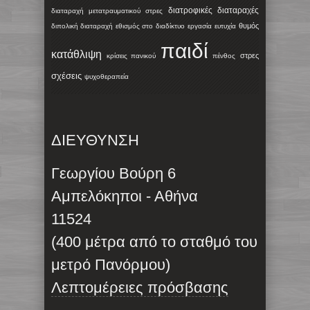
διατροφικές διαταραχές
διαταραχή μετατραυματικού στρες
θυμός
διπολική διαταραχή
εθισμός στο διαδίκτυο
εργασία
ευτυχία
παιδί
κατάθλιψη
στρες
κρίσεις πανικού
πένθος
σχέσεις
ψυχοθεραπεία
ΔΙΕΥΘΥΝΣΗ
Γεωργίου Βούρη 6
Αμπελόκηποι - Αθήνα
11524
(400 μέτρα από το σταθμό του
μετρό Πανόρμου)
Λεπτομέρειες πρόσβασης