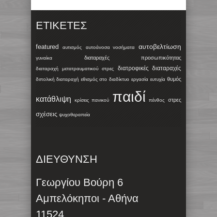
ΕΤΙΚΈΤΕΣ
αυτοβελτίωση
featured
αυτισμός
αυτοάνοσα νοσήματα
διαταραχές προσωπικότητας
γυναίκα
διατροφικές διαταραχές
διαταραχή μετατραυματικού στρες
θυμός
διπολική διαταραχή
εθισμός στο διαδίκτυο
εργασία
ευτυχία
παιδί
κατάθλιψη
στρες
κρίσεις πανικού
πένθος
σχέσεις
ψυχοθεραπεία
ΔΙΕΥΘΥΝΣΗ
Γεωργίου Βούρη 6
Αμπελόκηποι - Αθήνα
11524