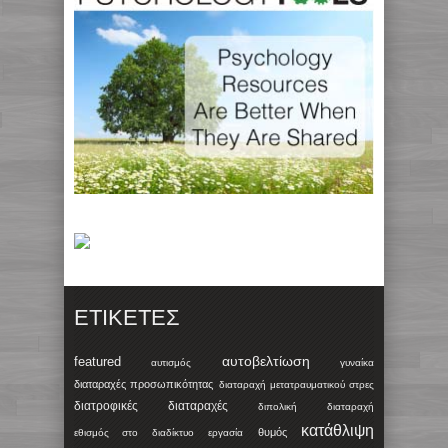
ΕΤΙΚΈΤΕΣ
αυτοβελτίωση
featured
αυτισμός
γυναίκα
διαταραχές προσωπικότητας
διαταραχή μετατραυματικού στρες
διατροφικές διαταραχές
διπολική διαταραχή
κατάθλιψη
θυμός
εθισμός στο διαδίκτυο
εργασία