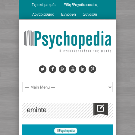
Σχετικά με εμάς
Είδη Ψυχοθεραπείας
Λογαριασμός
Εγγραφή
Σύνδεση
eminte