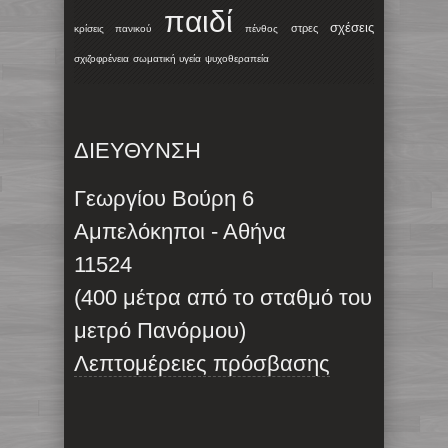
παιδί
σχέσεις
στρες
κρίσεις πανικού
πένθος
σχιζοφρένεια
σωματική υγεία
ψυχοθεραπεία
ΔΙΕΥΘΥΝΣΗ
Γεωργίου Βούρη 6
Αμπελόκηποι - Αθήνα
11524
(400 μέτρα από το σταθμό του
μετρό Πανόρμου)
Λεπτομέρειες πρόσβασης