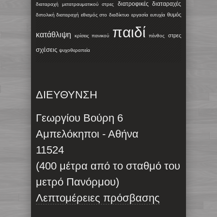
διατροφικές διαταραχές
διαταραχή μετατραυματικού στρες
θυμός
διπολική διαταραχή
εθισμός στο διαδίκτυο
εργασία
ευτυχία
παιδί
κατάθλιψη
στρες
κρίσεις πανικού
πένθος
σχέσεις
ψυχοθεραπεία
ΔΙΕΥΘΥΝΣΗ
Γεωργίου Βούρη 6
Αμπελόκηποι - Αθήνα
11524
(400 μέτρα από το σταθμό του
μετρό Πανόρμου)
Λεπτομέρειες πρόσβασης