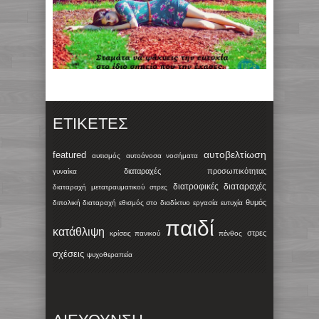
ΕΤΙΚΈΤΕΣ
αυτοβελτίωση
featured
αυτισμός
αυτοάνοσα νοσήματα
διαταραχές προσωπικότητας
γυναίκα
διατροφικές διαταραχές
διαταραχή μετατραυματικού στρες
θυμός
διπολική διαταραχή
εθισμός στο διαδίκτυο
εργασία
ευτυχία
παιδί
κατάθλιψη
στρες
κρίσεις πανικού
πένθος
σχέσεις
ψυχοθεραπεία