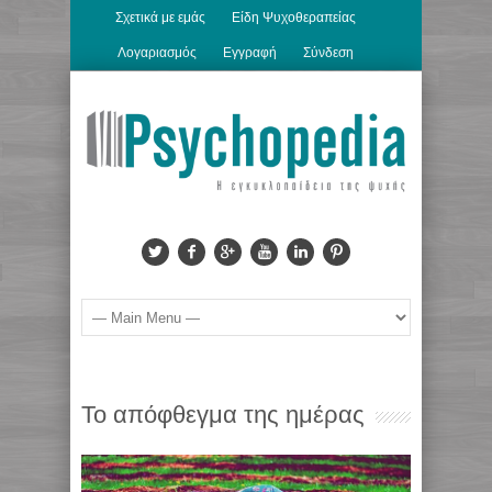
Σχετικά με εμάς
Είδη Ψυχοθεραπείας
Λογαριασμός
Εγγραφή
Σύνδεση
Το απόφθεγμα της ημέρας