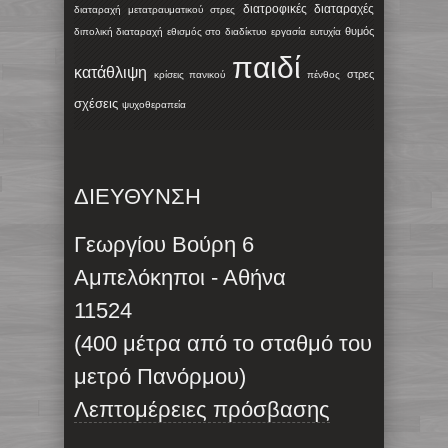
διατροφικές διαταραχές
διαταραχή μετατραυματικού στρες
θυμός
διπολική διαταραχή
εθισμός στο διαδίκτυο
εργασία
ευτυχία
παιδί
κατάθλιψη
στρες
κρίσεις πανικού
πένθος
σχέσεις
ψυχοθεραπεία
ΔΙΕΥΘΥΝΣΗ
Γεωργίου Βούρη 6
Αμπελόκηποι - Αθήνα
11524
(400 μέτρα από το σταθμό του
μετρό Πανόρμου)
Λεπτομέρειες πρόσβασης