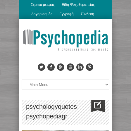
Σχετικά με εμάς
Είδη Ψυχοθεραπείας
Λογαριασμός
Εγγραφή
Σύνδεση
psychologyquotes-
psychopediagr