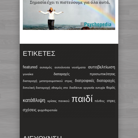
ΕΤΙΚΈΤΕΣ
αυτοβελτίωση
featured
αυτισμός
αυτοάνοσα νοσήματα
διαταραχές προσωπικότητας
γυναίκα
διατροφικές διαταραχές
διαταραχή μετατραυματικού στρες
θυμός
διπολική διαταραχή
εθισμός στο διαδίκτυο
εργασία
ευτυχία
παιδί
κατάθλιψη
στρες
κρίσεις πανικού
πένθος
σχέσεις
ψυχοθεραπεία