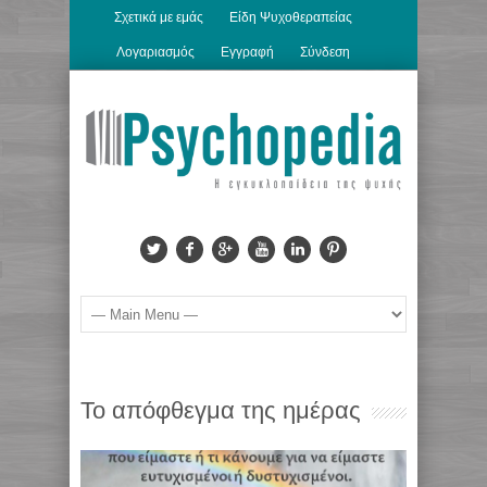
Σχετικά με εμάς
Είδη Ψυχοθεραπείας
Λογαριασμός
Εγγραφή
Σύνδεση
Το απόφθεγμα της ημέρας