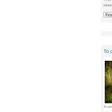
newsl
Το 
Το απ