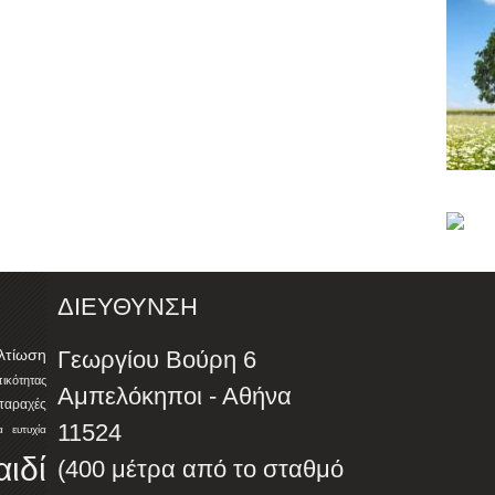
ΔΙΕΥΘΥΝΣΗ
λτίωση
Γεωργίου Βούρη 6
ότητας
Αμπελόκηποι - Αθήνα
αταραχές
11524
α
ευτυχία
αιδί
(400 μέτρα από το σταθμό