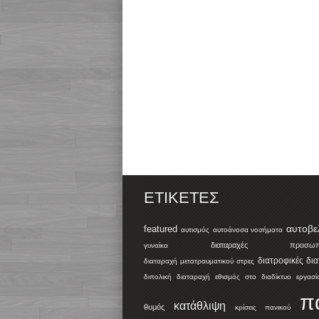
ΕΤΙΚΈΤΕΣ
αυτοβε
featured
αυτισμός
αυτοάνοσα νοσήματα
διαταραχές προσωπικ
γυναίκα
διατροφικές δι
διαταραχή μετατραυματικού στρες
διπολική διαταραχή
εθισμός στο διαδίκτυο
εργασί
π
κατάθλιψη
θυμός
κρίσεις πανικού