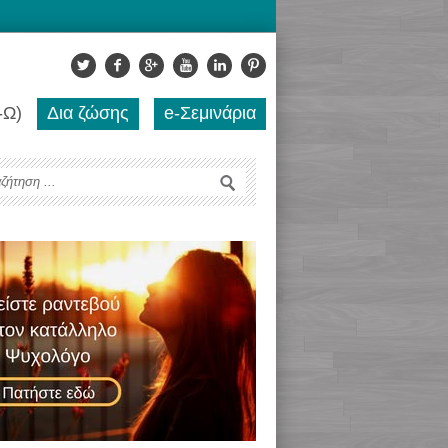
-Ω)
Δια ζώσης
e-Σεμινάρια