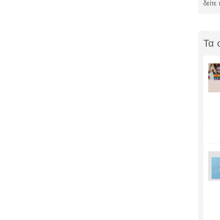
δείτε
Τα 