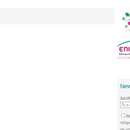
New
Διεύ
Δέ
πληρ
να μ