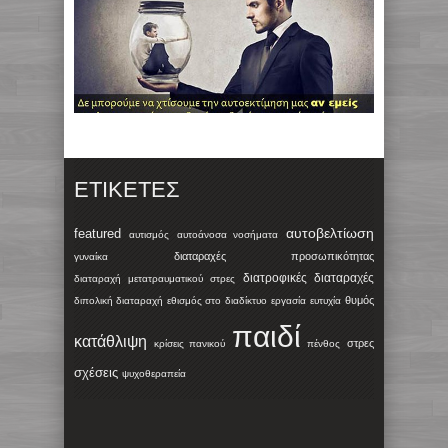
ΕΤΙΚΈΤΕΣ
αυτοβελτίωση
featured
αυτισμός
αυτοάνοσα νοσήματα
διαταραχές προσωπικότητας
γυναίκα
διατροφικές διαταραχές
διαταραχή μετατραυματικού στρες
θυμός
διπολική διαταραχή
εθισμός στο διαδίκτυο
εργασία
ευτυχία
παιδί
κατάθλιψη
στρες
κρίσεις πανικού
πένθος
σχέσεις
ψυχοθεραπεία