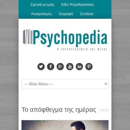
Σχετικά με εμάς
Είδη Ψυχοθεραπείας
Λογαριασμός
Εγγραφή
Σύνδεση
Το απόφθεγμα της ημέρας