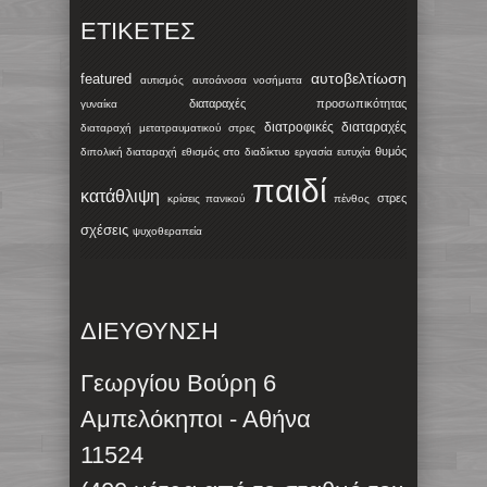
ΕΤΙΚΈΤΕΣ
αυτοβελτίωση
featured
αυτισμός
αυτοάνοσα νοσήματα
διαταραχές προσωπικότητας
γυναίκα
διατροφικές διαταραχές
διαταραχή μετατραυματικού στρες
θυμός
διπολική διαταραχή
εθισμός στο διαδίκτυο
εργασία
ευτυχία
παιδί
κατάθλιψη
στρες
κρίσεις πανικού
πένθος
σχέσεις
ψυχοθεραπεία
ΔΙΕΥΘΥΝΣΗ
Γεωργίου Βούρη 6
Αμπελόκηποι - Αθήνα
11524