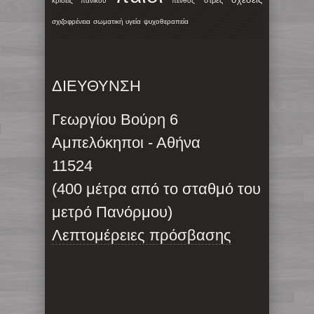
στρες
κρίσεις πανικού
πένθος
σχιζοφρένεια
σωματική υγεία
ψυχοθεραπεία
ΔΙΕΥΘΥΝΣΗ
Γεωργίου Βούρη 6
Αμπελόκηποι - Αθήνα
11524
(400 μέτρα από το σταθμό του
μετρό Πανόρμου)
Λεπτομέρειες πρόσβασης