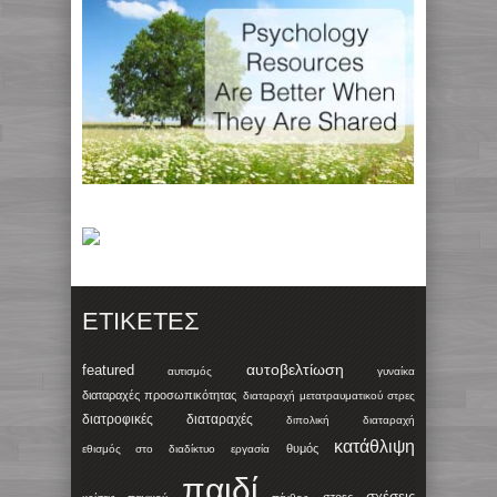
ΕΤΙΚΈΤΕΣ
αυτοβελτίωση
featured
αυτισμός
γυναίκα
διαταραχές προσωπικότητας
διαταραχή μετατραυματικού στρες
διατροφικές διαταραχές
διπολική διαταραχή
κατάθλιψη
θυμός
εθισμός στο διαδίκτυο
εργασία
παιδί
σχέσεις