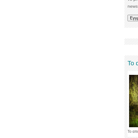
newsl
Το 
Το απ