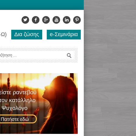
-Ω)
Δια ζώσης
e-Σεμινάρια