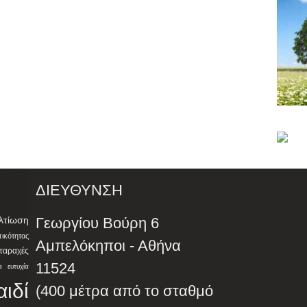
ΔΙΕΥΘΥΝΣΗ
λτίωση
Γεωργίου Βούρη 6
ότητας
Αμπελόκηποι - Αθήνα
αταραχές
11524
α
ευτυχία
αιδί
(400 μέτρα από το σταθμό