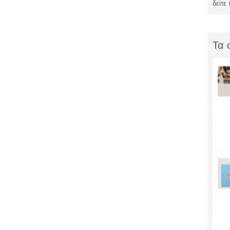
δείτε
Τα 