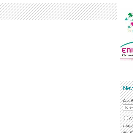
New
Διεύ
Δέ
πληρ
να μ