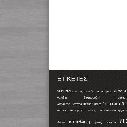
ΕΤΙΚΈΤΕΣ
αυτοβε
featured
αυτισμός
αυτοάνοσα νοσήματα
διαταραχές προσωπικ
γυναίκα
διατροφικές δι
διαταραχή μετατραυματικού στρες
διπολική διαταραχή
εθισμός στο διαδίκτυο
εργασί
π
κατάθλιψη
θυμός
κρίσεις πανικού