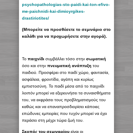
psychopathologias-sto-paidi-kai-ton-efivo-
me-paichnidi-kai-dimioyrgikes-
drastiriotites/
(Μπορείτε να προσθέσετε το σεμινάριο στο
καλάθι για να προχωρήσετε στην αγορά).
Το
παιχνίδι
συμβάλλει τόσο στην
σωματική
όσο και στην
πνευματική ανάπτυξη
του
παιδιού. Προσφέρει στο παιδί χώρο, φαντασία,
ασφάλεια, φροντίδα, αγάπη και κυρίως
εμπιστοσύνη. Το παιδί μέσα από το παιχνίδι
λοιπόν μπορεί να εξερευνήσει τα συναισθήματα
του, να εκφράσει τους προβληματισμούς του
καθώς και να επαναπροσδιορίσει κάποιες
επώδυνες εμπειρίες που τυχόν μπορεί να έχει
περάσει στη μέχρι τώρα ζωή του.
Σκοπός του σεμιναρίου
είναι οι