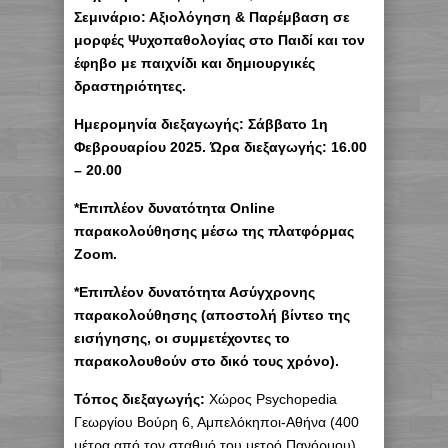
Σεμινάριο: Αξιολόγηση & Παρέμβαση σε
μορφές Ψυχοπαθολογίας στο Παιδί και τον
έφηβο με παιχνίδι και δημιουργικές
δραστηριότητες.
Ημερομηνία διεξαγωγής:
Σάββατο 1η
Φεβρουαρίου 2025. Ώρα διεξαγωγής: 16.00
– 20.00
*Επιπλέον δυνατότητα Οnline
παρακολούθησης μέσω της πλατφόρμας
Zoom.
*Επιπλέον δυνατότητα Ασύγχρονης
παρακολούθησης (αποστολή βίντεο της
εισήγησης, οι συμμετέχοντες το
παρακολουθούν στο δικό τους χρόνο).
Τόπος διεξαγωγής:
Χώρος Psychopedia
Γεωργίου Βούρη 6, Αμπελόκηποι-Αθήνα (400
μέτρα από τον σταθμό του μετρό Πανόρμου).