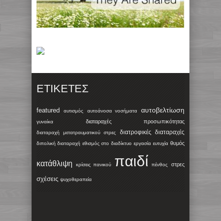
ΕΤΙΚΈΤΕΣ
αυτοβελτίωση
featured
αυτισμός
αυτοάνοσα νοσήματα
διαταραχές προσωπικότητας
γυναίκα
διατροφικές διαταραχές
διαταραχή μετατραυματικού στρες
θυμός
διπολική διαταραχή
εθισμός στο διαδίκτυο
εργασία
ευτυχία
παιδί
κατάθλιψη
στρες
κρίσεις πανικού
πένθος
σχέσεις
ψυχοθεραπεία