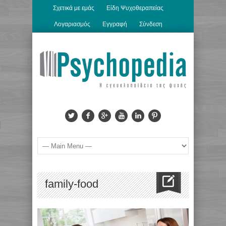
Σχετικά με εμάς
Είδη Ψυχοθεραπείας
Λογαριασμός
Εγγραφή
Σύνδεση
family-food