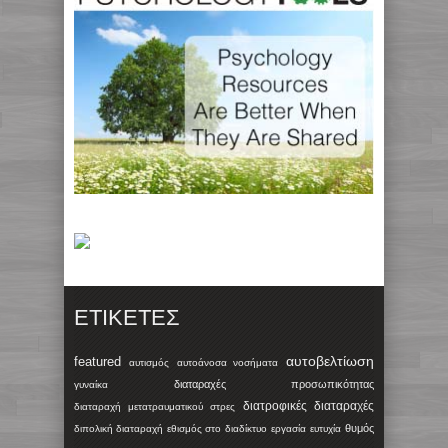
ΕΤΙΚΈΤΕΣ
αυτοβελτίωση
featured
αυτισμός
αυτοάνοσα νοσήματα
διαταραχές προσωπικότητας
γυναίκα
διατροφικές διαταραχές
διαταραχή μετατραυματικού στρες
θυμός
διπολική διαταραχή
εθισμός στο διαδίκτυο
εργασία
ευτυχία