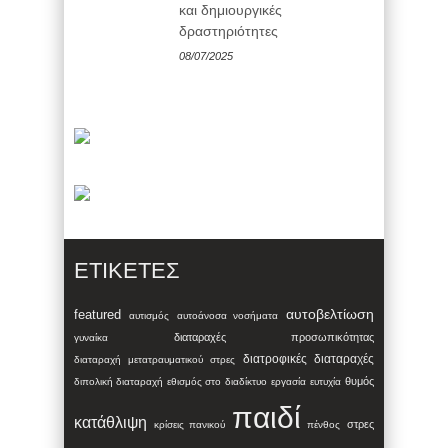
και δημιουργικές
δραστηριότητες
08/07/2025
ΕΤΙΚΈΤΕΣ
αυτοβελτίωση
featured
αυτισμός
αυτοάνοσα νοσήματα
διαταραχές προσωπικότητας
γυναίκα
διατροφικές διαταραχές
διαταραχή μετατραυματικού στρες
θυμός
διπολική διαταραχή
εθισμός στο διαδίκτυο
εργασία
ευτυχία
παιδί
κατάθλιψη
στρες
κρίσεις πανικού
πένθος