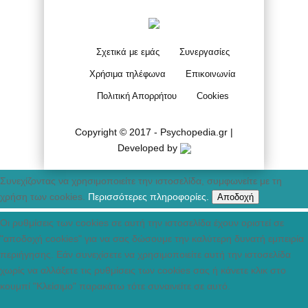
Σχετικά με εμάς
Συνεργασίες
Χρήσιμα τηλέφωνα
Επικοινωνία
Πολιτική Απορρήτου
Cookies
Copyright © 2017 - Psychopedia.gr |
Developed by
Συνεχίζοντας να χρησιμοποιείτε την ιστοσελίδα, συμφωνείτε με τη
χρήση των cookies.
Περισσότερες πληροφορίες.
Αποδοχή
Οι ρυθμίσεις των cookies σε αυτή την ιστοσελίδα έχουν οριστεί σε
"αποδοχή cookies" για να σας δώσουμε την καλύτερη δυνατή εμπειρία
περιήγησης. Εάν συνεχίσετε να χρησιμοποιείτε αυτή την ιστοσελίδα
χωρίς να αλλάξετε τις ρυθμίσεις των cookies σας ή κάνετε κλικ στο
κουμπί "Κλείσιμο" παρακάτω τότε συναινείτε σε αυτό.