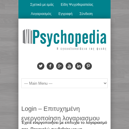
Σχετικά με εμάς
Είδη Ψυχοθεραπείας
Λογαριασμός
Εγγραφή
Σύνδεση
Login – Επιτυχημένη
ενεργοποίηση λογαριασμου
Έχετε ενεργοποιήσει με επιτυχία το λογαριασμό