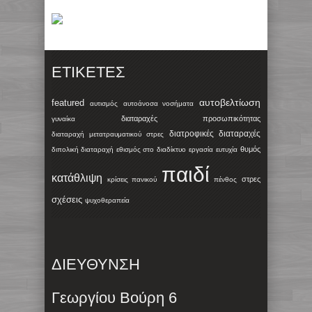
ΕΤΙΚΈΤΕΣ
αυτοβελτίωση
featured
αυτισμός
αυτοάνοσα νοσήματα
διαταραχές προσωπικότητας
γυναίκα
διατροφικές διαταραχές
διαταραχή μετατραυματικού στρες
θυμός
διπολική διαταραχή
εθισμός στο διαδίκτυο
εργασία
ευτυχία
παιδί
κατάθλιψη
στρες
κρίσεις πανικού
πένθος
σχέσεις
ψυχοθεραπεία
ΔΙΕΥΘΥΝΣΗ
Γεωργίου Βούρη 6