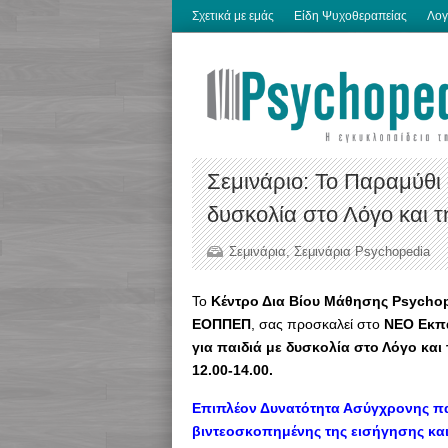
Σχετικά με εμάς
Είδη Ψυχοθεραπείας
Λογ
Σεμινάριο: Το Παραμύθι 
δυσκολία στο Λόγο και τ
Σεμινάρια
,
Σεμινάρια Psychopedia
To
Κέντρο Δια Βίου Μάθησης Psycho
ΕΟΠΠΕΠ
, σας προσκαλεί στο
ΝΕΟ Εκπα
για παιδιά με δυσκολία στο Λόγο και
12.00-14.00.
Επιπλέον Δυνατότητα Ασύγχρονης π
βιντεοσκοπημένης της εισήγησης και