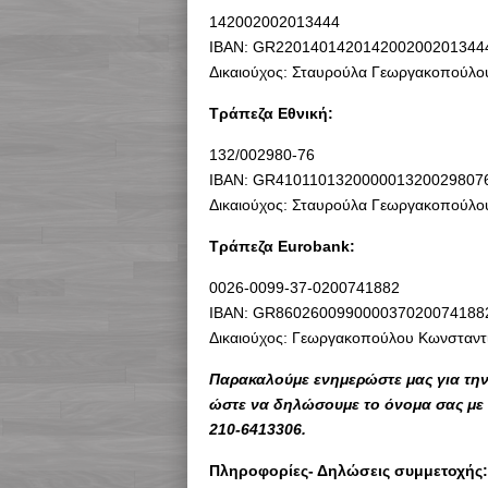
142002002013444
ΙΒΑΝ: GR220140142014200200201344
Δικαιούχος: Σταυρούλα Γεωργακοπούλο
Τράπεζα Εθνική:
132/002980-76
ΙΒΑΝ: GR410110132000001320029807
Δικαιούχος: Σταυρούλα Γεωργακοπούλο
Τράπεζα Eurobank:
0026-0099-37-0200741882
IBAN: GR860260099000037020074188
Δικαιούχος: Γεωργακοπούλου Κωνσταντ
Παρακαλούμε ενημερώστε μας για την 
ώστε να δηλώσουμε το όνομα σας με 
210-6413306.
Πληροφορίες- Δηλώσεις συμμετοχής: