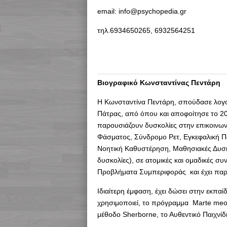
email: info@psychopedia.gr
τηλ.6934650265, 6932564251
Bιογραφικό Κωνσταντίνας Πεντάρη
Η Κωνσταντίνα Πεντάρη, σπούδασε λογο
Πάτρας, από όπου και αποφοίτησε το 201
παρουσιάζουν δυσκολίες στην επικοινωνί
Φάσματος, Σύνδρομο Ρετ, Εγκεφαλική Π
Νοητική Καθυστέρηση, Μαθησιακές Δυσκ
δυσκολίες), σε ατομικές και ομαδικές συ
Προβλήματα Συμπεριφοράς και έχει παρ
Ιδιαίτερη έμφαση, έχει δώσει στην εκπα
χρησιμοποιεί, το πρόγραμμα Marte meo,
μέθοδο Sherborne, το Αυθεντικό Παιχνίδι 