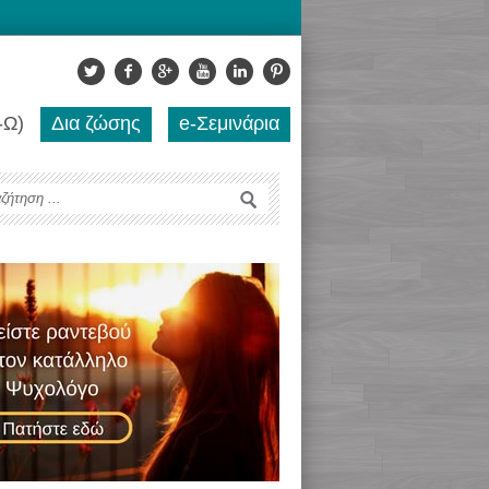
-Ω)
Δια ζώσης
e-Σεμινάρια