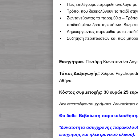
Πως επιλέγουμε παραμύθι ανάλογα με τ
Τρόποι που διευκολύνουν το παιδί στη
Ζωντανεύοντας τα παραμύθια – Τρόποι 
παιδιού μέσω δραστηριοτήτων. Βιωματι
Δημιουργώντας παραμύθια με τα παιδι
Συζήτηση περιπτώσεων και πως μπορούμ
Eισηγήτρια:
Πεντάρη Κωνσταντίνα Λογο
Τόπος Διεξαγωγής:
Χώρος Psychopedia
Αθήνα.
Κόστος συμμετοχής: 30 ευρώ/ 25 ευρώ
Δεν επιστρέφονται χρήματα. Δυνατότητα α
Θα δοθεί Βεβαίωση παρακολούθησης 
*Δυνατότητα ασύγχρονης παρακολο
εισήγησης και ηλεκτρονικού υλικού).