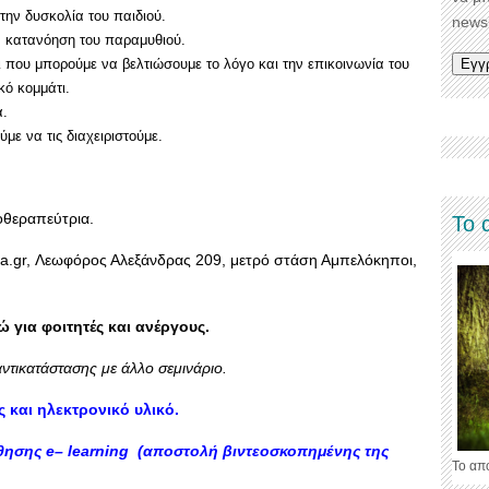
ην δυσκολία του παιδιού.
newsl
ν κατανόηση του παραμυθιού.
που μπορούμε να βελτιώσουμε το λόγο και την επικοινωνία του
κό κομμάτι.
ά.
ε να τις διαχειριστούμε.
θεραπεύτρια.
Το 
.gr, Λεωφόρος Αλεξάνδρας 209, μετρό στάση Αμπελόκηποι,
 για φοιτητές και ανέργους.
ντικατάστασης με άλλο σεμινάριο.
και ηλεκτρονικό υλικό.
ύθησης
e
–
learning
(αποστολή βιντεοσκοπημένης της
Το απ