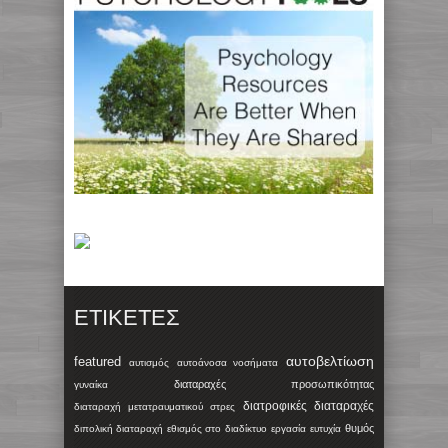
ΕΤΙΚΈΤΕΣ
αυτοβελτίωση
featured
αυτισμός
αυτοάνοσα νοσήματα
διαταραχές προσωπικότητας
γυναίκα
διατροφικές διαταραχές
διαταραχή μετατραυματικού στρες
θυμός
διπολική διαταραχή
εθισμός στο διαδίκτυο
εργασία
ευτυχία