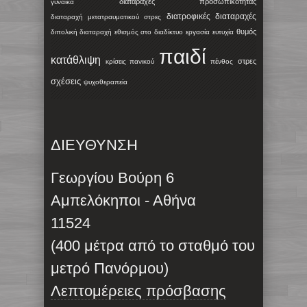
διαταραχές προσωπικότητας
γυναίκα
διατροφικές διαταραχές
διαταραχή μετατραυματικού στρες
θυμός
διπολική διαταραχή
εθισμός στο διαδίκτυο
εργασία
ευτυχία
παιδί
κατάθλιψη
στρες
κρίσεις πανικού
πένθος
σχέσεις
ψυχοθεραπεία
ΔΙΕΥΘΥΝΣΗ
Γεωργίου Βούρη 6
Αμπελόκηποι - Αθήνα
11524
(400 μέτρα από το σταθμό του
μετρό Πανόρμου)
Λεπτομέρειες πρόσβασης