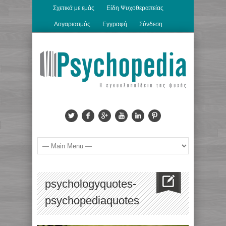
Σχετικά με εμάς
Είδη Ψυχοθεραπείας
Λογαριασμός
Εγγραφή
Σύνδεση
psychologyquotes-
psychopediaquotes