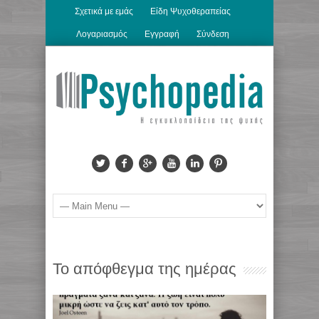
Σχετικά με εμάς
Είδη Ψυχοθεραπείας
Λογαριασμός
Εγγραφή
Σύνδεση
Το απόφθεγμα της ημέρας