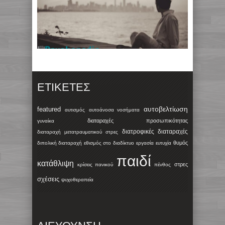
ΕΤΙΚΈΤΕΣ
αυτοβελτίωση
featured
αυτισμός
αυτοάνοσα νοσήματα
διαταραχές προσωπικότητας
γυναίκα
διατροφικές διαταραχές
διαταραχή μετατραυματικού στρες
θυμός
διπολική διαταραχή
εθισμός στο διαδίκτυο
εργασία
ευτυχία
παιδί
κατάθλιψη
στρες
κρίσεις πανικού
πένθος
σχέσεις
ψυχοθεραπεία