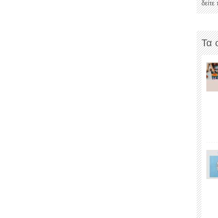
δείτε
Τα 