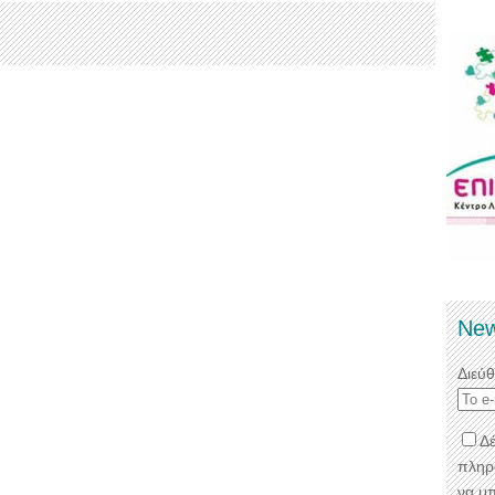
New
Διεύ
Δέ
πληρ
να μ