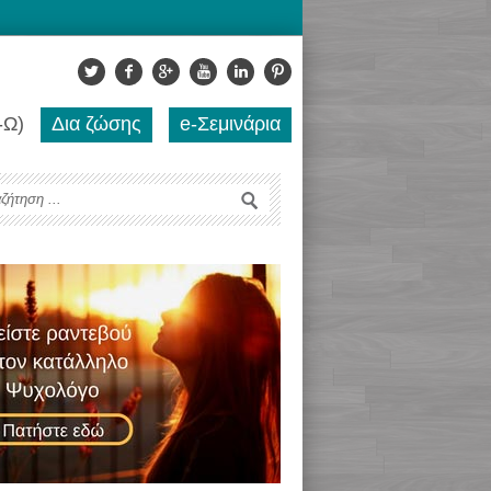
-Ω)
Δια ζώσης
e-Σεμινάρια