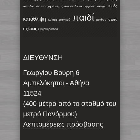
θυμός
διπολική διαταραχή
εθισμός στο διαδίκτυο
εργασία
ευτυχία
παιδί
κατάθλιψη
στρες
κρίσεις πανικού
πένθος
σχέσεις
ψυχοθεραπεία
ΔΙΕΥΘΥΝΣΗ
Γεωργίου Βούρη 6
Αμπελόκηποι - Αθήνα
11524
(400 μέτρα από το σταθμό του
μετρό Πανόρμου)
Λεπτομέρειες πρόσβασης