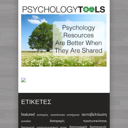
ΕΤΙΚΈΤΕΣ
αυτοβελτίωση
featured
αυτισμός
αυτοάνοσα νοσήματα
διαταραχές προσωπικότητας
γυναίκα
διατροφικές διαταραχές
διαταραχή μετατραυματικού στρες