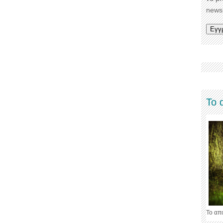
newsl
Το 
Το απ