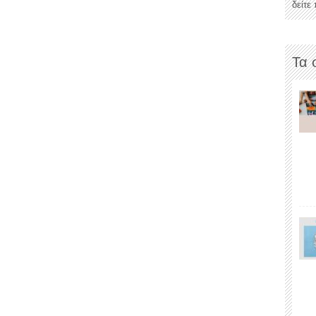
δείτε
Τα 