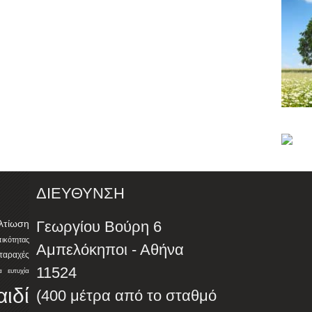
ΔΙΕΥΘΥΝΣΗ
λτίωση
Γεωργίου Βούρη 6
ότητας
Αμπελόκηποι - Αθήνα
αταραχές
11524
α
ευτυχία
αιδί
(400 μέτρα από το σταθμό