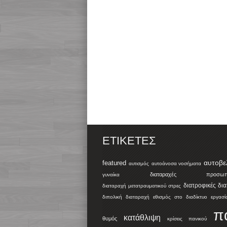
ΕΤΙΚΈΤΕΣ
αυτοβε
featured
αυτισμός
αυτοάνοσα νοσήματα
διαταραχές προσωπικ
γυναίκα
διατροφικές δι
διαταραχή μετατραυματικού στρες
διπολική διαταραχή
εθισμός στο διαδίκτυο
εργασί
π
κατάθλιψη
θυμός
κρίσεις πανικού