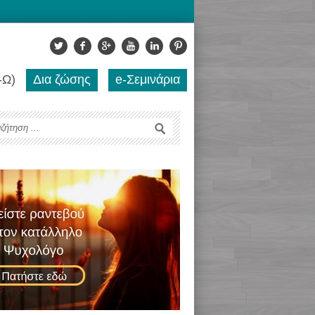
-Ω)
Δια ζώσης
e-Σεμινάρια