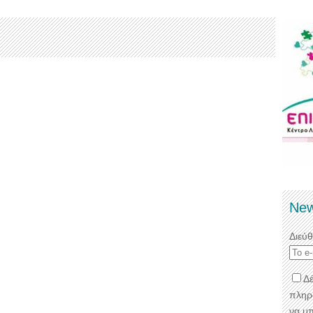
New
Διεύ
Δέ
πληρ
να μ