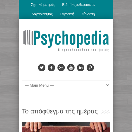
Σχετικά με εμάς
Είδη Ψυχοθεραπείας
Λογαριασμός
Εγγραφή
Σύνδεση
Το απόφθεγμα της ημέρας