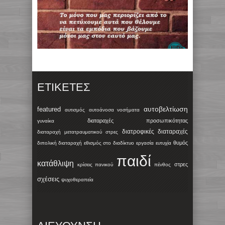
ΕΤΙΚΈΤΕΣ
αυτοβελτίωση
featured
αυτισμός
αυτοάνοσα νοσήματα
διαταραχές προσωπικότητας
γυναίκα
διατροφικές διαταραχές
διαταραχή μετατραυματικού στρες
θυμός
διπολική διαταραχή
εθισμός στο διαδίκτυο
εργασία
ευτυχία
παιδί
κατάθλιψη
στρες
κρίσεις πανικού
πένθος
σχέσεις
ψυχοθεραπεία