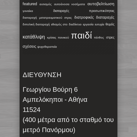
αυτοβελτίωση
featured
αυτισμός
αυτοάνοσα νοσήματα
διαταραχές προσωπικότητας
γυναίκα
διατροφικές διαταραχές
διαταραχή μετατραυματικού στρες
θυμός
διπολική διαταραχή
εθισμός στο διαδίκτυο
εργασία
ευτυχία
παιδί
κατάθλιψη
στρες
κρίσεις πανικού
πένθος
σχέσεις
ψυχοθεραπεία
ΔΙΕΥΘΥΝΣΗ
Γεωργίου Βούρη 6
Αμπελόκηποι - Αθήνα
11524
(400 μέτρα από το σταθμό του
μετρό Πανόρμου)