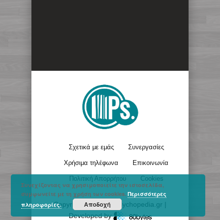
Σχετικά με εμάς
Συνεργασίες
Χρήσιμα τηλέφωνα
Επικοινωνία
Πολιτική Απορρήτου
Cookies
Συνεχίζοντας να χρησιμοποιείτε την ιστοσελίδα,
συμφωνείτε με τη χρήση των cookies.
Περισσότερες
Αποδοχή
Copyright © 2017 - Psychopedia.gr |
πληροφορίες.
Developed by