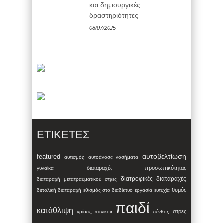
και δημιουργικές
δραστηριότητες
08/07/2025
ΕΤΙΚΈΤΕΣ
αυτοβελτίωση
featured
αυτισμός
αυτοάνοσα νοσήματα
διαταραχές προσωπικότητας
γυναίκα
διατροφικές διαταραχές
διαταραχή μετατραυματικού στρες
θυμός
διπολική διαταραχή
εθισμός στο διαδίκτυο
εργασία
ευτυχία
παιδί
κατάθλιψη
στρες
κρίσεις πανικού
πένθος