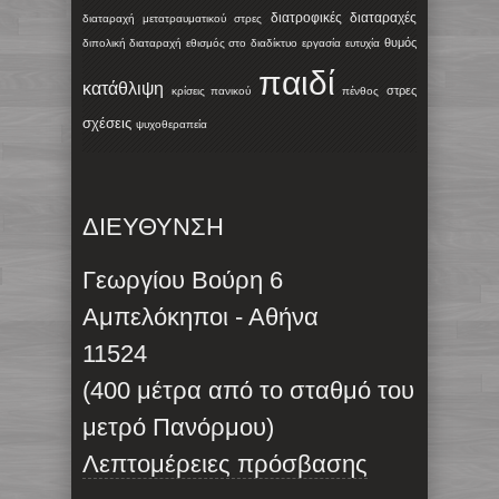
διατροφικές διαταραχές
διαταραχή μετατραυματικού στρες
θυμός
διπολική διαταραχή
εθισμός στο διαδίκτυο
εργασία
ευτυχία
παιδί
κατάθλιψη
στρες
κρίσεις πανικού
πένθος
σχέσεις
ψυχοθεραπεία
ΔΙΕΥΘΥΝΣΗ
Γεωργίου Βούρη 6
Αμπελόκηποι - Αθήνα
11524
(400 μέτρα από το σταθμό του
μετρό Πανόρμου)
Λεπτομέρειες πρόσβασης