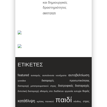
και δημιουργικές
δραστηριότητες
08/07/2025
ΕΤΙΚΈΤΕΣ
αυτοβελτίωση
featured
αυτισμός
αυτοάνοσα νοσήματα
διαταραχές προσωπικότητας
γυναίκα
διατροφικές διαταραχές
διαταραχή μετατραυματικού στρες
θυμός
διπολική διαταραχή
εθισμός στο διαδίκτυο
εργασία
ευτυχία
παιδί
κατάθλιψη
στρες
κρίσεις πανικού
πένθος