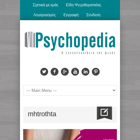
Σχετικά με εμάς
Είδη Ψυχοθεραπείας
Λογαριασμός
Εγγραφή
Σύνδεση
mhtrothta