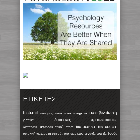
ΕΤΙΚΈΤΕΣ
αυτοβελτίωση
featured
αυτισμός
αυτοάνοσα νοσήματα
διαταραχές προσωπικότητας
γυναίκα
διατροφικές διαταραχές
διαταραχή μετατραυματικού στρες
θυμός
διπολική διαταραχή
εθισμός στο διαδίκτυο
εργασία
ευτυχία