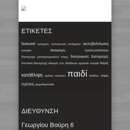
ΕΤΙΚΈΤΕΣ
αυτοβελτίωση
featured
αυτισμός
αυτοάνοσα νοσήματα
διαταραχές προσωπικότητας
γυναίκα
διατροφικές διαταραχές
διαταραχή μετατραυματικού στρες
θυμός
διπολική διαταραχή
εθισμός στο διαδίκτυο
εργασία
ευτυχία
παιδί
κατάθλιψη
στρες
κρίσεις πανικού
πένθος
σχέσεις
ψυχοθεραπεία
ΔΙΕΥΘΥΝΣΗ
Γεωργίου Βούρη 6