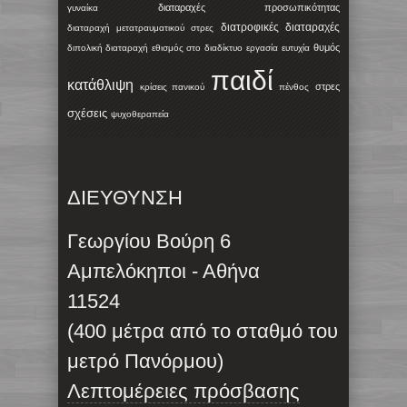
διαταραχές προσωπικότητας
γυναίκα
διατροφικές διαταραχές
διαταραχή μετατραυματικού στρες
θυμός
διπολική διαταραχή
εθισμός στο διαδίκτυο
εργασία
ευτυχία
παιδί
κατάθλιψη
στρες
κρίσεις πανικού
πένθος
σχέσεις
ψυχοθεραπεία
ΔΙΕΥΘΥΝΣΗ
Γεωργίου Βούρη 6
Αμπελόκηποι - Αθήνα
11524
(400 μέτρα από το σταθμό του
μετρό Πανόρμου)
Λεπτομέρειες πρόσβασης