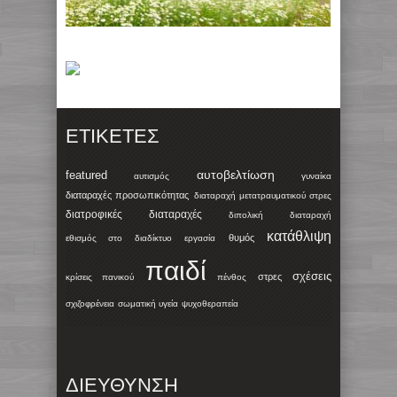
ΕΤΙΚΈΤΕΣ
αυτοβελτίωση
featured
αυτισμός
γυναίκα
διαταραχές προσωπικότητας
διαταραχή μετατραυματικού στρες
διατροφικές διαταραχές
διπολική διαταραχή
κατάθλιψη
θυμός
εθισμός στο διαδίκτυο
εργασία
παιδί
σχέσεις
στρες
κρίσεις πανικού
πένθος
σχιζοφρένεια
σωματική υγεία
ψυχοθεραπεία
ΔΙΕΥΘΥΝΣΗ