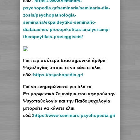
εδώ:
https://www.seminars-
psychopedia.gr/seminaria/seminaria-dia-
zosis/psychopathologia-
seminaria/ekpaideytiko-seminario-
diataraches-prosopikotitas-analysi-amp-
therapeytikes-proseggiseis/
Για περισσότερα Επιστημονικά άρθρα
Ψυχολογίας μπορείτε να κάνετε κλικ
εδώ:
https://psychopedia.gr/
Για να ενημερώνεστε για όλα τα
Επιμορφωτικά Σεμινάρια που αφορούν την
Ψυχοπαθολογία και την Παιδοψυχολογία
μπορείτε να κάνετε κλικ
εδώ:
https://www.seminars-psychopedia.gr/