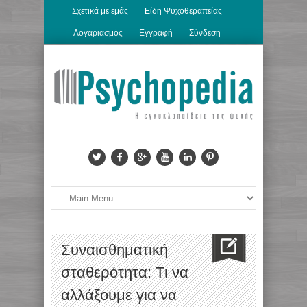
Σχετικά με εμάς
Είδη Ψυχοθεραπείας
Λογαριασμός
Εγγραφή
Σύνδεση
Συναισθηματική
σταθερότητα: Tι να
αλλάξουμε για να