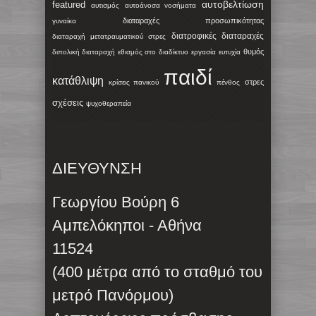
αυτοβελτίωση
featured
αυτισμός
αυτοάνοσα νοσήματα
διαταραχές προσωπικότητας
γυναίκα
διατροφικές διαταραχές
διαταραχή μετατραυματικού στρες
θυμός
διπολική διαταραχή
εθισμός στο διαδίκτυο
εργασία
ευτυχία
παιδί
κατάθλιψη
στρες
κρίσεις πανικού
πένθος
σχέσεις
ψυχοθεραπεία
ΔΙΕΥΘΥΝΣΗ
Γεωργίου Βούρη 6
Αμπελόκηποι - Αθήνα
11524
(400 μέτρα από το σταθμό του
μετρό Πανόρμου)