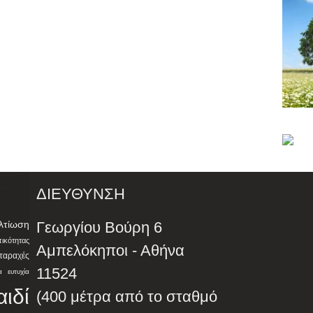
ΔΙΕΥΘΥΝΣΗ
λτίωση
Γεωργίου Βούρη 6
ότητας
Αμπελόκηποι - Αθήνα
αταραχές
11524
α
ευτυχία
αιδί
(400 μέτρα από το σταθμό