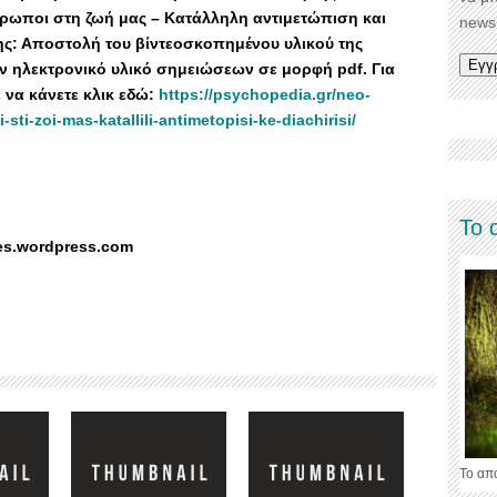
νθρωποι στη ζωή μας – Κατάλληλη αντιμετώπιση και
newsl
ς: Αποστολή του βίντεοσκοπημένου υλικού της
ον ηλεκτρονικό υλικό σημειώσεων σε μορφή pdf. Για
να κάνετε κλικ εδώ:
https://psychopedia.gr/neo-
ti-zoi-mas-katallili-antimetopisi-ke-diachirisi/
Το 
es.wordpress.com
Το απ