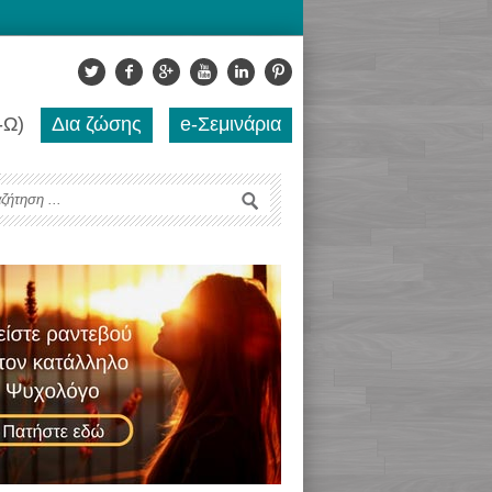
-Ω)
Δια ζώσης
e-Σεμινάρια