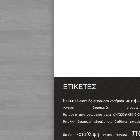
ΕΤΙΚΈΤΕΣ
αυτοβε
featured
αυτισμός
αυτοάνοσα νοσήματα
διαταραχές προσωπικ
γυναίκα
διατροφικές δι
διαταραχή μετατραυματικού στρες
διπολική διαταραχή
εθισμός στο διαδίκτυο
εργασί
π
κατάθλιψη
θυμός
κρίσεις πανικού