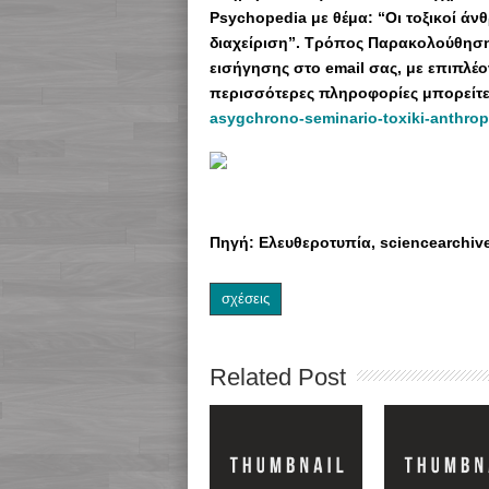
Psychopedia με θέμα: “Οι τοξικοί ά
διαχείριση”. Τρόπος Παρακολούθηση
εισήγησης στο email σας, με επιπλέ
περισσότερες πληροφορίες μπορείτε 
asygchrono-seminario-toxiki-anthropi-s
Πηγή: Ελευθεροτυπία, sciencearchiv
σχέσεις
Related Post