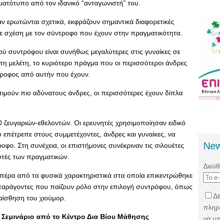
ματότυπο από τον ιδανικό “ανταγωνιστή” του.
ταν ερωτώνται σχετικά, εκφράζουν σημαντικά διαφορετικές
 σε σχέση με τον σύντροφο που έχουν στην πραγματικότητα.
ού συντρόφου είναι συνήθως μεγαλύτερες στις γυναίκες σε
τη μελέτη, το κυριότερο πράγμα που οι περισσότεροι άνδρες
ντροφος από αυτήν που έχουν.
τιμούν πιο αδύνατους άνδρες, οι περισσότερες έχουν δίπλα
0 ζευγαριών-εθελοντών. Οι ερευνητές χρησιμοποίησαν ειδικό
 επέτρεπε στους συμμετέχοντες, άνδρες και γυναίκες, να
New
οφο. Στη συνέχεια, οι επιστήμονες συνέκριναν τις σιλουέτες
τές των πραγματικών.
Διεύ
πέρα από τα φυσικά χαρακτηριστικά στα οποία επικεντρώθηκε
 παράγοντες που παίζουν ρόλο στην επιλογή συντρόφου, όπως
Δέ
αίσθηση του χιούμορ.
πληρ
 Σεμινάριο από το Κέντρο Δια Βίου Μάθησης
να μ