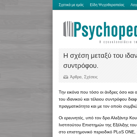
Σχετικά με εμάς
Είδη Ψυχοθεραπείας
Λογ
Η σχέση μεταξύ του ιδαν
συντρόφου.
Άρθρα
,
Σχέσεις
Την εικόνα που τόσο οι άνδρες όσο και ο
του ιδανικού και τέλειου συντρόφου δι
πραγματικότητα και με τον οποίο συμβι
Οι ερευνητές, υπό τον δρα Αλεξάντρ Κου
Ινστιτούτου Επιστημών της Εξέλιξης το
στο επιστημονικό περιοδικό PLoS ONE,