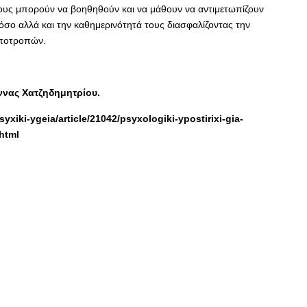
τους μπορούν να βοηθηθούν και να μάθουν να αντιμετωπίζουν
νόσο αλλά και την καθημερινότητά τους διασφαλίζοντας την
υποτροπών.
νας Χατζηδημητρίου.
yxiki-ygeia/article/21042/psyxologiki-ypostirixi-gia-
html