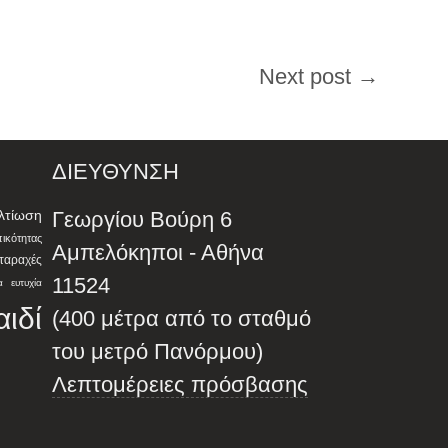
Next post →
ΔΙΕΥΘΥΝΣΗ
λτίωση
Γεωργίου Βούρη 6
ότητας
Αμπελόκηποι - Αθήνα
αταραχές
11524
α
ευτυχία
αιδί
(400 μέτρα από το σταθμό
του μετρό Πανόρμου)
Λεπτομέρειες πρόσβασης