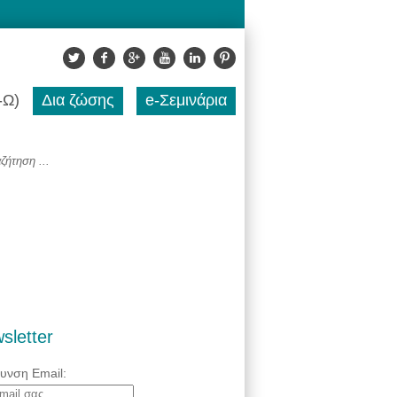
-Ω)
Δια ζώσης
e-Σεμινάρια
sletter
θυνση Email: