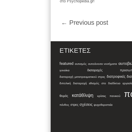
στο Psychopedia.gr!
← Previous post
ΕΤΙΚΈΤΕΣ
αυτοβε
featured
αυτισμός
αυτοάνοσα νοσήματα
διαταραχές προσωπικ
γυναίκα
διατροφικές δι
διαταραχή μετατραυματικού στρες
διπολική διαταραχή
εθισμός στο διαδίκτυο
εργασί
π
κατάθλιψη
θυμός
κρίσεις πανικού
σχέσεις
στρες
πένθος
ψυχοθεραπεία