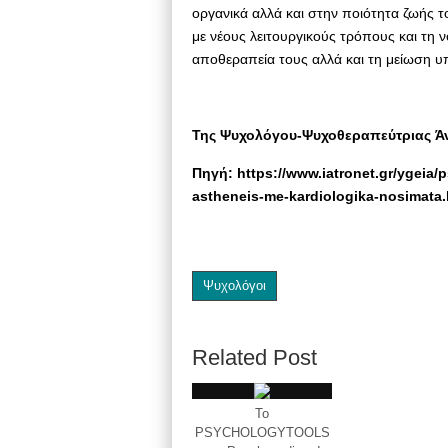
οργανικά αλλά και στην ποιότητα ζωής 
με νέους λειτουργικούς τρόπους και τη 
αποθεραπεία τους αλλά και τη μείωση 
Της Ψυχολόγου-Ψυχοθεραπεύτριας Άν
Πηγή: https://www.iatronet.gr/ygeia/ps
astheneis-me-kardiologika-nosimata.
Ψυχολόγοι
Related Post
Το
PSYCHOLOGYTOOLS