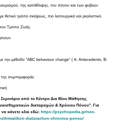
κνευρισμού, της κατάθλιψης, του πόνου και των φοβιών.
 θετικό τρόπο σκέψεως, πιο λειτουργικό και ρεαλιστικό.
στον Τρόπο Ζωής
ίνουν.
ε την μέθοδο “ABC behaviour change” ( A- Antecedents, B-
α της συμπεριφοράς
τική
 Σεμινάριο από το Κέντρο Δια Βίου Μάθησης
υναισθηματικών διαταραχών & Χρόνιου Πόνου”. Για
να κάνετε κλικ εδώ:
https://psychopedia.gr/neo-
nesthimatikon-diatarachon-chroniou-ponou/